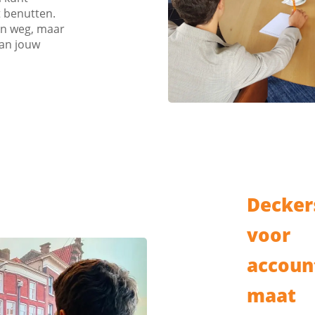
 benutten.
en weg, maar
van jouw
Decker
voor
accoun
maat