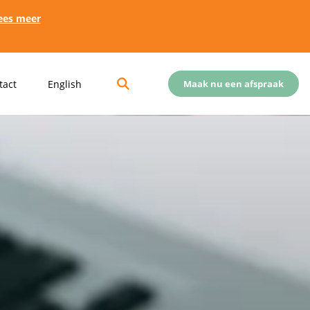
ees meer
tact
English
Maak nu een afspraak