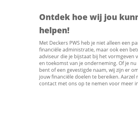
Ontdek hoe wij jou kun
helpen!
Met Deckers PWS heb je niet alleen een pa
financiële administratie, maar ook een b
adviseur die je bijstaat bij het vormgeven 
en toekomst van je onderneming. Of je nu 
bent of een gevestigde naam, wij zijn er om
jouw financiële doelen te bereiken. Aarzel 
contact met ons op te nemen voor meer i
over onze accountantdienstverlening. Sa
we de beste strategieën voor jouw bedrijf u
Neem contact op voor 
informatie of maak een