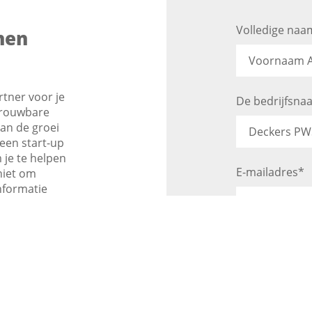
Volledige naa
nen
rtner voor je
De bedrijfsna
etrouwbare
van de groei
een start-up
 je te helpen
E-mailadres*
niet om
nformatie
men kunnen
itstippelen.
Telefoonnum
meer