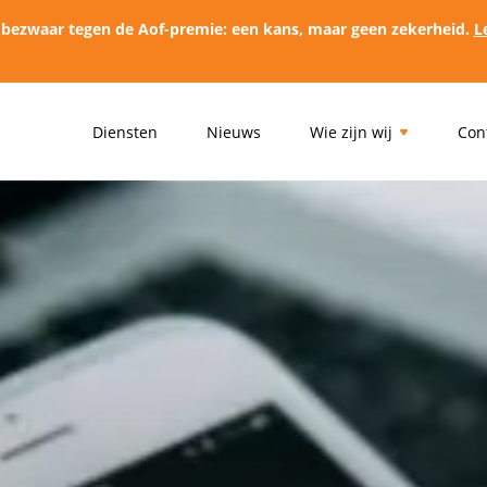
 bezwaar tegen de Aof-premie: een kans, maar geen zekerheid.
L
Diensten
Nieuws
Wie zijn wij
Con